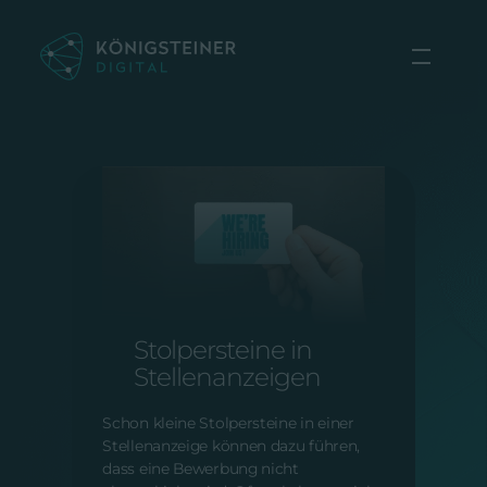
Zum
Inhalt
springen
ONLINE MARKETING |
VOM 30.01.2025
Stolpersteine in
Stellenanzeigen
Schon kleine Stolpersteine in einer
Stellenanzeige können dazu führen,
dass eine Bewerbung nicht