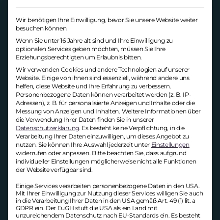
machen, sich bei diesem Unternehmen
zu bewerben oder weiter zu suchen.
Wir benötigen Ihre Einwilligung, bevor Sie unsere Website weiter
Warum nicht auch mal die
besuchen können.
althergebrachte Struktur aufbrechen und
Wenn Sie unter 16 Jahre alt sind und Ihre Einwilligung zu
mit den Vorzügen der Ausschreibung
optionalen Services geben möchten, müssen Sie Ihre
Erziehungsberechtigten um Erlaubnis bitten.
starten, anstelle der Erwartungen?
Wir verwenden Cookies und andere Technologien auf unserer
Website. Einige von ihnen sind essenziell, während andere uns
Gestaltung & Layout
helfen, diese Website und Ihre Erfahrung zu verbessern.
Personenbezogene Daten können verarbeitet werden (z. B. IP-
Adressen), z. B. für personalisierte Anzeigen und Inhalte oder die
Je nachdem, wo die Anzeige
Messung von Anzeigen und Inhalten.
Weitere Informationen über
veröffentlicht wird, kann der
die Verwendung Ihrer Daten finden Sie in unserer
Datenschutzerklärung
.
Es besteht keine Verpflichtung, in die
Gestaltungsspielraum eingeschränkt sein.
Verarbeitung Ihrer Daten einzuwilligen, um dieses Angebot zu
Sofern die Möglichkeit besteht, ist es in
nutzen.
Sie können Ihre Auswahl jederzeit unter
Einstellungen
jedem Fall ratsam, die
widerrufen oder anpassen.
Bitte beachten Sie, dass aufgrund
individueller Einstellungen möglicherweise nicht alle Funktionen
Stellenausschreibung ansprechend zu
der Website verfügbar sind.
gestalten. Ein
angenehmes Layout mit
Einige Services verarbeiten personenbezogene Daten in den USA.
visuellen Auflockerungen
wirkt auf
Mit Ihrer Einwilligung zur Nutzung dieser Services willigen Sie auch
Kandidaten attraktiver als lange
in die Verarbeitung Ihrer Daten in den USA gemäß Art. 49 (1) lit. a
GDPR ein. Der EuGH stuft die USA als ein Land mit
Textwüsten oder ausschweifende
unzureichendem Datenschutz nach EU-Standards ein. Es besteht