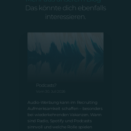
Das könnte dich ebenfalls
interessieren.
A
m
Audio-Recruiting: Was
V
bringen Radio, Spotify und
Podcasts?
AI Sl
Vom 30. Juli 2026
Inhal
ein Q
Audio-Werbung kann im Recruiting
schei
Aufmerksamkeit schaffen – besonders
Nacha
bei wiederkehrenden Vakanzen. Wann
für 
sind Radio, Spotify und Podcasts
Auße
sinnvoll und welche Rolle spielen