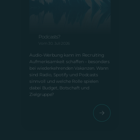
A
m
Audio-Recruiting: Was
V
bringen Radio, Spotify und
Podcasts?
AI Sl
Vom 30. Juli 2026
Inhal
ein Q
Audio-Werbung kann im Recruiting
schei
Aufmerksamkeit schaffen – besonders
Nacha
bei wiederkehrenden Vakanzen. Wann
für 
sind Radio, Spotify und Podcasts
Auße
sinnvoll und welche Rolle spielen
dabei Budget, Botschaft und
Zielgruppe?