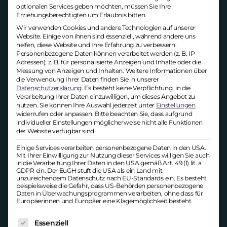
herausfordernde Tätigkeiten reihen sich
optionalen Services geben möchten, müssen Sie Ihre
ein. Einen negativen Einfluss können
Erziehungsberechtigten um Erlaubnis bitten.
außerdem Arbeitsumfelder haben, die
Wir verwenden Cookies und andere Technologien auf unserer
Website. Einige von ihnen sind essenziell, während andere uns
lediglich auf Produktivität, nicht aber auf
helfen, diese Website und Ihre Erfahrung zu verbessern.
Engagement ausgerichtet sind.
Personenbezogene Daten können verarbeitet werden (z. B. IP-
Adressen), z. B. für personalisierte Anzeigen und Inhalte oder die
Nicht zuletzt spielt die soziale Dimension
Messung von Anzeigen und Inhalten.
Weitere Informationen über
die Verwendung Ihrer Daten finden Sie in unserer
eine entscheidende Rolle: Zu wenig
Datenschutzerklärung
.
Es besteht keine Verpflichtung, in die
Verbindung zu Kollegen, fehlende
Verarbeitung Ihrer Daten einzuwilligen, um dieses Angebot zu
nutzen.
Sie können Ihre Auswahl jederzeit unter
Einstellungen
Zugehörigkeit oder ein distanziertes
widerrufen oder anpassen.
Bitte beachten Sie, dass aufgrund
Arbeitsumfeld können das Gefühl
individueller Einstellungen möglicherweise nicht alle Funktionen
verstärken, innerlich nicht wirklich Teil des
der Website verfügbar sind.
Ganzen zu sein.
Einige Services verarbeiten personenbezogene Daten in den USA.
Mit Ihrer Einwilligung zur Nutzung dieser Services willigen Sie auch
in die Verarbeitung Ihrer Daten in den USA gemäß Art. 49 (1) lit. a
Welches Risiko Languishing
GDPR ein. Der EuGH stuft die USA als ein Land mit
unzureichendem Datenschutz nach EU-Standards ein. Es besteht
beinhaltet
beispielsweise die Gefahr, dass US-Behörden personenbezogene
Daten in Überwachungsprogrammen verarbeiten, ohne dass für
Europäerinnen und Europäer eine Klagemöglichkeit besteht.
Zunächst ist festzuhalten, dass
Languishing an sich noch keinen
Es folgt eine Liste der Service-Gruppen, für die eine Ei
Essenziell