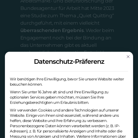
Arbeitsmarkt- und Berufsforschung der
Bundesagentur für Arbeit hat Mitte 2023
eine Studie zum Thema „Quiet Quitting“
durchgeführt, mit einem vielleicht
überraschenden Ergebnis
. Weder beim
Engagement noch bei der Bindung an
das Unternehmen gibt es aktuell
nachweislich eine negative Entwicklung.
Mit die
Ein solcher Trend ließ sich vor der Corona
Datenschutz-Präferenz
Pandemie noch erkennen. Jetzt
allerdings kehrt er sich sogar wieder um.
Wir benötigen Ihre Einwilligung, bevor Sie unsere Website weiter
besuchen können.
Das belegt einerseits, dass es den „Quiet
Wenn Sie unter 16 Jahre alt sind und Ihre Einwilligung zu
Quitting“ Trend in der dramatischen
optionalen Services geben möchten, müssen Sie Ihre
Form, mit der er oft beschrieben wird,
Erziehungsberechtigten um Erlaubnis bitten.
nicht gibt. Andererseits steckt darin
Wir verwenden Cookies und andere Technologien auf unserer
Website. Einige von ihnen sind essenziell, während andere uns
dennoch ein Hinweis auf
helfen, diese Website und Ihre Erfahrung zu verbessern.
gesellschaftliche Wandlungsprozesse in
Personenbezogene Daten können verarbeitet werden (z. B. IP-
der Wahrnehmung einer modernen
Adressen), z. B. für personalisierte Anzeigen und Inhalte oder die
Messung von Anzeigen und Inhalten.
Weitere Informationen über