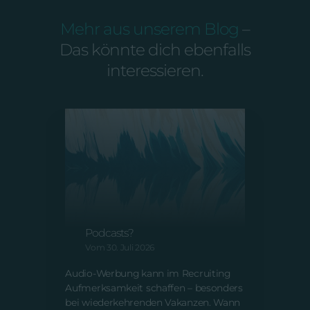
Mehr aus unserem Blog
–
Das könnte dich ebenfalls
interessieren.
A
m
Audio-Recruiting: Was
V
bringen Radio, Spotify und
Podcasts?
AI Sl
Vom 30. Juli 2026
Inhal
ein Q
Audio-Werbung kann im Recruiting
schei
Aufmerksamkeit schaffen – besonders
Nacha
bei wiederkehrenden Vakanzen. Wann