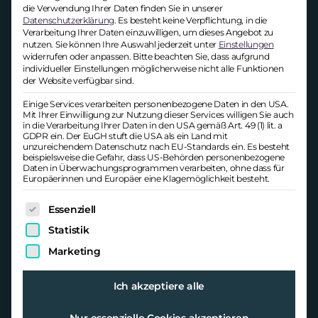
Arbeitswelt.
die Verwendung Ihrer Daten finden Sie in unserer
Datenschutzerklärung
.
Es besteht keine Verpflichtung, in die
QUIET WHAT?
Verarbeitung Ihrer Daten einzuwilligen, um dieses Angebot zu
nutzen.
Sie können Ihre Auswahl jederzeit unter
Einstellungen
widerrufen oder anpassen.
Bitte beachten Sie, dass aufgrund
Es scheint also eine deutliche
Diskrepanz
individueller Einstellungen möglicherweise nicht alle Funktionen
der Website verfügbar sind.
zu geben zwischen der Stimmungslage
und den reinen Fakten
. Das zeigen auch
Einige Services verarbeiten personenbezogene Daten in den USA.
Mit Ihrer Einwilligung zur Nutzung dieser Services willigen Sie auch
die Zahlen zur Arbeitszeit in Deutschland.
in die Verarbeitung Ihrer Daten in den USA gemäß Art. 49 (1) lit. a
Diese betrug im Jahr 2023 rund 55
GDPR ein. Der EuGH stuft die USA als ein Land mit
unzureichendem Datenschutz nach EU-Standards ein. Es besteht
Milliarden Stunden und liegt damit auf
beispielsweise die Gefahr, dass US-Behörden personenbezogene
Daten in Überwachungsprogrammen verarbeiten, ohne dass für
dem höchsten Wert seit der
Europäerinnen und Europäer eine Klagemöglichkeit besteht.
Wiedervereinigung. Es lässt sich definitiv
nicht sagen, dass in Deutschland wenig
Es folgt eine Liste der Service-Gruppen, für die eine Ei
Essenziell
gearbeitet wird.
Statistik
Marketing
Ich akzeptiere alle