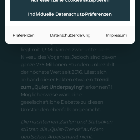
Nur essenzielle Cookies akzeptieren
Individuelle Datenschutz-Präferenzen
Präferenzen
Datenschutzerklärung
Impressum
Die Zahl der geleisteten Überstunden
liegt mit 1,3 Milliarden zwar unter dem
Niveau des Vorjahres. Jedoch sind davon
ganze 775 Millionen Stunden unbezahlt,
der höchste Wert seit 2016. Lässt sich
anhand dieser Fakten etwa ein
Trend
zum „Quiet Underpaying“
erkennen?!
Möglicherweise wäre eine
gesellschaftliche Debatte zu diesen
Umständen ebenfalls angebracht.
Die nüchternen Zahlen und Statistiken
stützen die „Quiet-Trends“ auf dem
deutschen Arbeitsmarkt nicht.