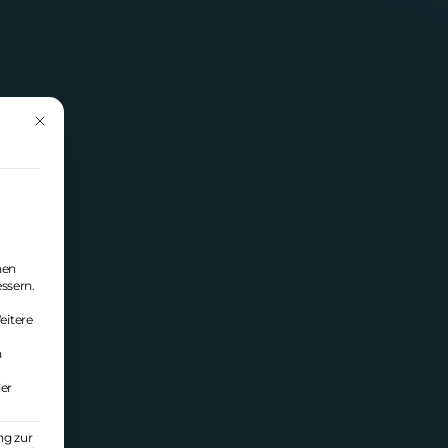
Mit diesem Button wird der Dialog geschlossen. Seine Funktionalität ist i
nen
essern.
eitere
n
ler
ng zur