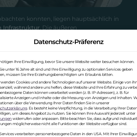
obachten konnten, liegen hauptsächlich in
 Infrastruktur
. Die äußeren
ngepasst, dass da wo möglich, die
Datenschutz-Präferenz
nnte. Das ist zunächst einmal eine
cklung. Sie sagt aber noch nichts
nötigen Ihre Einwilligung, bevor Sie unsere Website weiter besuchen können.
eitskultur
weiterentwickelt hat. Hinter dem
e unter 16 Jahre alt sind und Ihre Einwilligung zu optionalen Services geben
 steckt nämlich deutlich mehr als
n, müssen Sie Ihre Erziehungsberechtigten um Erlaubnis bitten.
rwenden Cookies und andere Technologien auf unserer Website. Einige von ih
ssenziell, während andere uns helfen, diese Website und Ihre Erfahrung zu verb
enbezogene Daten können verarbeitet werden (z. B. IP-Adressen), z. B. für
sprüngliche Bedeutung
alisierte Anzeigen und Inhalte oder die Messung von Anzeigen und Inhalten.
W
ationen über die Verwendung Ihrer Daten finden Sie in unserer
chutzerklärung
.
Es besteht keine Verpflichtung, in die Verarbeitung Ihrer Date
illigen, um dieses Angebot zu nutzen.
Sie können Ihre Auswahl jederzeit unter
llungen
widerrufen oder anpassen.
Bitte beachten Sie, dass aufgrund individuel
jof Bergmann den Begriff „New Work“. Zu
llungen möglicherweise nicht alle Funktionen der Website verfügbar sind.
nz anders aus als 50 Jahre später. Doch die
 Services verarbeiten personenbezogene Daten in den USA. Mit Ihrer Einwilligu