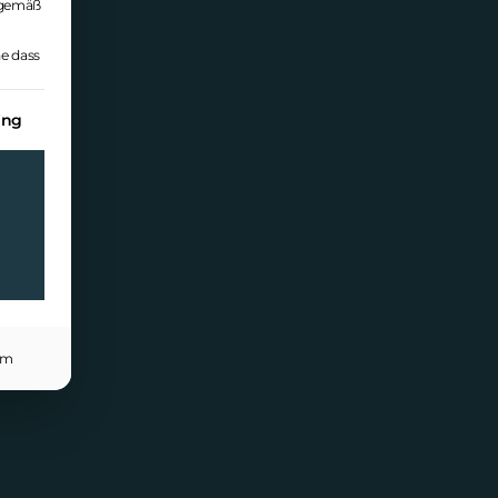
A gemäß
e dass
 Einwilligung erteilt werden kann. Die erste Serv
ing
um