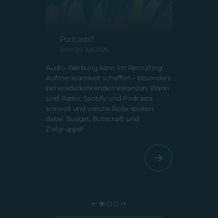
A
m
Audio-Recruiting: Was
V
bringen Radio, Spotify und
Podcasts?
AI Sl
Vom 30. Juli 2026
Inhal
ein Q
Audio-Werbung kann im Recruiting
schei
Aufmerksamkeit schaffen – besonders
Nacha
bei wiederkehrenden Vakanzen. Wann
für 
sind Radio, Spotify und Podcasts
Auße
sinnvoll und welche Rolle spielen
dabei Budget, Botschaft und
Zielgruppe?