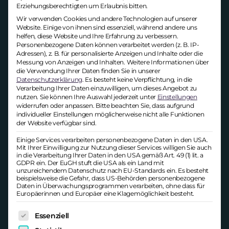
PERSONALMARKETING
Erziehungsberechtigten um Erlaubnis bitten.
Wir verwenden Cookies und andere Technologien auf unserer
Website. Einige von ihnen sind essenziell, während andere uns
Auch auf der praktischen Ebene hatte
helfen, diese Website und Ihre Erfahrung zu verbessern.
unser Blog in diesem Jahr etwas zu
Personenbezogene Daten können verarbeitet werden (z. B. IP-
bieten. Heutzutage ist Bewegtbild aus
Adressen), z. B. für personalisierte Anzeigen und Inhalte oder die
Messung von Anzeigen und Inhalten.
Weitere Informationen über
Marketing und sozialen Medien nicht
die Verwendung Ihrer Daten finden Sie in unserer
mehr weg zu denken. Das betrifft auch
Datenschutzerklärung
.
Es besteht keine Verpflichtung, in die
Verarbeitung Ihrer Daten einzuwilligen, um dieses Angebot zu
das Personalmarketing. Da die Kreation
nutzen.
Sie können Ihre Auswahl jederzeit unter
Einstellungen
von
Video-Ads
schnell aufwändig und
widerrufen oder anpassen.
Bitte beachten Sie, dass aufgrund
kostenintensiv werden kann, haben wir
individueller Einstellungen möglicherweise nicht alle Funktionen
der Website verfügbar sind.
uns nach
einfachen und günstigen
Alternativen
umgesehen. Damit hat
Einige Services verarbeiten personenbezogene Daten in den USA.
Mit Ihrer Einwilligung zur Nutzung dieser Services willigen Sie auch
man einen guten Ausgangspunkt, um
in die Verarbeitung Ihrer Daten in den USA gemäß Art. 49 (1) lit. a
GDPR ein. Der EuGH stuft die USA als ein Land mit
Video-Content in das eigene Marketing
unzureichendem Datenschutz nach EU-Standards ein. Es besteht
zu integrieren.
beispielsweise die Gefahr, dass US-Behörden personenbezogene
Daten in Überwachungsprogrammen verarbeiten, ohne dass für
Europäerinnen und Europäer eine Klagemöglichkeit besteht.
Im vergangenen Jahr waren wir nicht
ausschließlich in der digitalen Welt
Es folgt eine Liste der Service-Gruppen, für die eine Ei
Essenziell
unterwegs. Neben der Präsenz auf