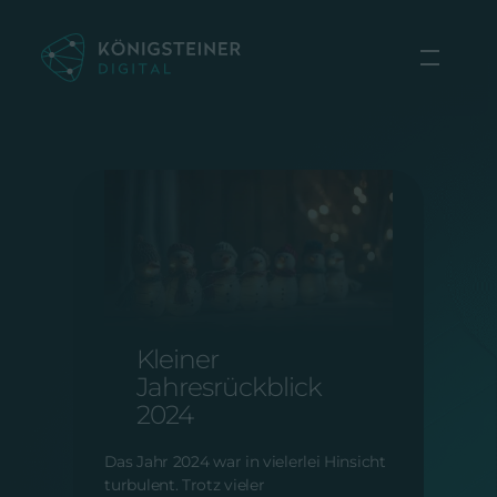
Zum
Inhalt
springen
ONLINE MARKETING |
VOM 12.12.2024
Kleiner
Jahresrückblick
2024
Das Jahr 2024 war in vielerlei Hinsicht
turbulent. Trotz vieler