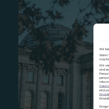
Wir be
Wenn Si
möchte
Wir ve
sind e
Person
person
Inform
Datens
einzuw
Einste
Einste
Einige