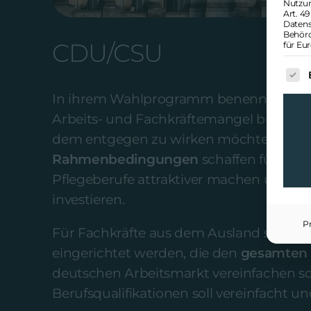
Nutzun
Art. 49
Datens
Behörd
CDU/CSU
für Eu
Es f
In ihrem Wahlprogramm benennt die Uni
Arbeits- und Fachkräftemangel bremst u
dem entgegen zu wirken möchte die Pa
Rahmenbedingungen
schaffen für Frau
Pflegeberufe attraktiver machen und stä
investieren.
P
Für Fachkräfte aus dem Ausland soll ein
eingerichtet werden, die den
gesamten 
deutschen Arbeitsmarkt vereinfachen so
Berufsqualifikationen soll vereinfacht 