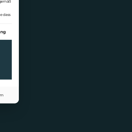
A gemäß
e dass
 Einwilligung erteilt werden kann. Die erste Serv
ing
um