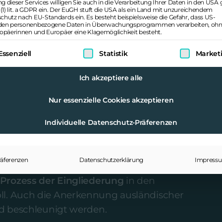
g dieser Services willigen Sie auch in die Verarbeitung Ihrer Daten in den US
 (1) lit. a GDPR ein. Der EuGH stuft die USA als ein Land mit unzureichendem
chutz nach EU-Standards ein. Es besteht beispielsweise die Gefahr, dass US-
en personenbezogene Daten in Überwachungsprogrammen verarbeiten, ohn
ropäerinnen und Europäer eine Klagemöglichkeit besteht.
olgt eine Liste der Service-Gruppen, für die eine
Essenziell
Statistik
Market
on die Herausforderungen sehr klar: „Der
Ich akzeptiere alle
nsere wirtschaftliche Entwicklung.“ Um
rtei unter anderem
bessere
Nur essenzielle Cookies akzeptieren
en, die Vollzeit arbeiten möchten,
Individuelle Datenschutz-Präferenzen
rker in Fort- und Weiterbildung
räferenzen
Datenschutzerklärung
Impress
e digitale „Work-and-Stay-Agentur“
Prozess der Eingliederung
in den
ll. Auch die Anerkennung ausländischer
und beschleunigt werden.