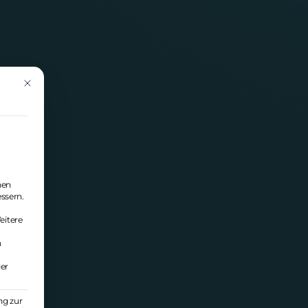
Mit diesem Button wird der Dialog geschlossen. Seine Funktionalität ist i
nen
essern.
eitere
n
ler
ng zur