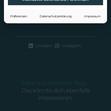
Konsequenzen, sondern stärkt auch das
Arbeitgeberimage und spricht eine
vielfältige Zielgruppe an.
Präferenzen
Datenschutzerklärung
Impressum
Quellen:
Alle Bilder von Freepik
LinkedIn
Instagram
Mehr aus unserem Blog
–
Das könnte dich ebenfalls
interessieren.