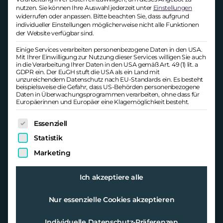
Damit eine Stellenanzeige AGG-konform
nutzen.
Sie können Ihre Auswahl jederzeit unter
Einstellungen
ist, sollten Arbeitgeber auf eine
neutrale,
widerrufen oder anpassen.
Bitte beachten Sie, dass aufgrund
inklusive Sprache
achten. Auch das
individueller Einstellungen möglicherweise nicht alle Funktionen
der Website verfügbar sind.
Thema
Barrierefreiheit
sollte
aufgegriffen werden. Wer sich nicht an
Einige Services verarbeiten personenbezogene Daten in den USA.
Mit Ihrer Einwilligung zur Nutzung dieser Services willigen Sie auch
die Vorgaben hält, riskiert ernsthafte
in die Verarbeitung Ihrer Daten in den USA gemäß Art. 49 (1) lit. a
GDPR ein. Der EuGH stuft die USA als ein Land mit
Folgen. Neben Entschädigungs- oder
unzureichendem Datenschutz nach EU-Standards ein. Es besteht
Schadensersatzforderungen, kann auch
beispielsweise die Gefahr, dass US-Behörden personenbezogene
Daten in Überwachungsprogrammen verarbeiten, ohne dass für
das Image des Unternehmens Schaden
Europäerinnen und Europäer eine Klagemöglichkeit besteht.
nehmen.
Es folgt eine Liste der Service-Gruppen, für die eine Ei
Essenziell
Die Formulierung von Stellenanzeigen
Statistik
erfordert große Sorgfalt. Arbeitgeber
sollten sich der Vorgaben des
Marketing
Allgemeinen
Gleichbehandlungsgesetzes bewusst
Ich akzeptiere alle
sein und Diskriminierungen konsequent
Nur essenzielle Cookies akzeptieren
vermeiden. Eine inklusive, neutrale
Sprache schützt nicht nur vor rechtlichen
Individuelle Datenschutz-Präferenzen