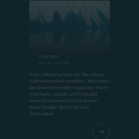
A
m
Audio-Recruiting: Was
V
bringen Radio, Spotify und
Podcasts?
AI Sl
Vom 30. Juli 2026
Inhal
ein Q
Audio-Werbung kann im Recruiting
schei
Aufmerksamkeit schaffen – besonders
Nacha
bei wiederkehrenden Vakanzen. Wann
für 
sind Radio, Spotify und Podcasts
Auße
sinnvoll und welche Rolle spielen
dabei Budget, Botschaft und
Zielgruppe?