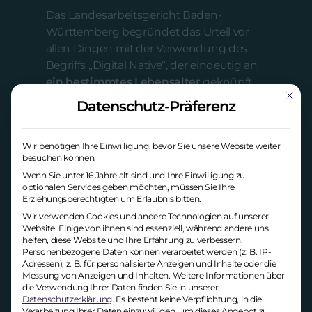
Das Landesarbeitsgericht Baden-
Württemberg begründet das Urteil vor
allen Dingen mit der Verwendung des
Begriffs „Digital Native“, der eindeutig an
ein bestimmtes Lebensalter
geknüpft
Mit die
ist. Damit werden in der
Datenschutz-Präferenz
Stellenausschreibung Personen
diskriminiert, die nicht in der
Wir benötigen Ihre Einwilligung, bevor Sie unsere Website weiter
Altersspanne liegen.
besuchen können.
Wenn Sie unter 16 Jahre alt sind und Ihre Einwilligung zu
optionalen Services geben möchten, müssen Sie Ihre
Erziehungsberechtigten um Erlaubnis bitten.
Wir verwenden Cookies und andere Technologien auf unserer
Website. Einige von ihnen sind essenziell, während andere uns
helfen, diese Website und Ihre Erfahrung zu verbessern.
Personenbezogene Daten können verarbeitet werden (z. B. IP-
Adressen), z. B. für personalisierte Anzeigen und Inhalte oder die
Messung von Anzeigen und Inhalten.
Weitere Informationen über
die Verwendung Ihrer Daten finden Sie in unserer
Datenschutzerklärung
.
Es besteht keine Verpflichtung, in die
Verarbeitung Ihrer Daten einzuwilligen, um dieses Angebot zu