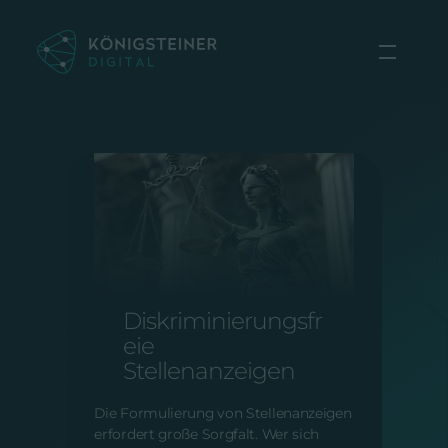
Zum
Inhalt
springen
ONLINE MARKETING |
VOM 29.04.2025
Diskriminierungsfr
eie
Stellenanzeigen
Die Formulierung von Stellenanzeigen
erfordert große Sorgfalt. Wer sich