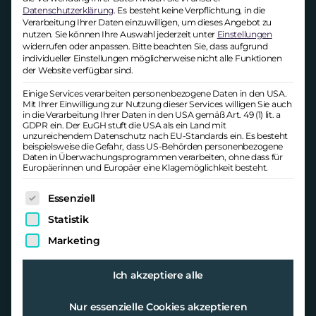
Vom 28. Februar 2024
Datenschutzerklärung
.
Es besteht keine Verpflichtung, in die
Verarbeitung Ihrer Daten einzuwilligen, um dieses Angebot zu
nutzen.
Sie können Ihre Auswahl jederzeit unter
Einstellungen
Die Debatte um das Homeoffice scheint
widerrufen oder anpassen.
Bitte beachten Sie, dass aufgrund
allgegenwärtig zu sein. Gibt es hier tatsächlich
individueller Einstellungen möglicherweise nicht alle Funktionen
einen Konflikt zwischen zwei sich
der Website verfügbar sind.
widersprechenden Ansichten?
Einige Services verarbeiten personenbezogene Daten in den USA.
Mit Ihrer Einwilligung zur Nutzung dieser Services willigen Sie auch
in die Verarbeitung Ihrer Daten in den USA gemäß Art. 49 (1) lit. a
GDPR ein. Der EuGH stuft die USA als ein Land mit
unzureichendem Datenschutz nach EU-Standards ein. Es besteht
beispielsweise die Gefahr, dass US-Behörden personenbezogene
Daten in Überwachungsprogrammen verarbeiten, ohne dass für
Europäerinnen und Europäer eine Klagemöglichkeit besteht.
Es folgt eine Liste der Service-Gruppen, für die eine Ei
Essenziell
Statistik
Marketing
Ich akzeptiere alle
Die schwierige Lage auf dem
Ausbildungsmarkt
Nur essenzielle Cookies akzeptieren
Vom 27. Oktober 2023