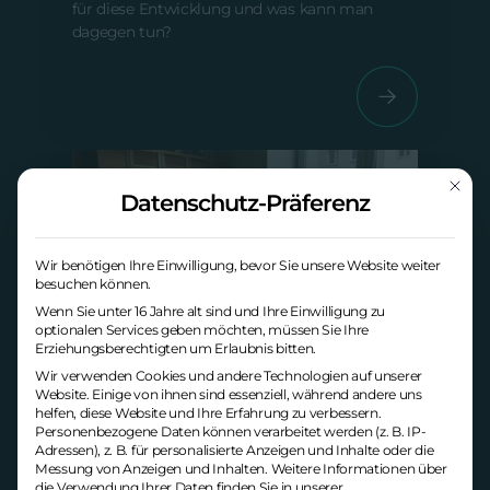
für diese Entwicklung und was kann man
dagegen tun?
Mit die
Datenschutz-Präferenz
Wir benötigen Ihre Einwilligung, bevor Sie unsere Website weiter
besuchen können.
Wenn Sie unter 16 Jahre alt sind und Ihre Einwilligung zu
optionalen Services geben möchten, müssen Sie Ihre
Erziehungsberechtigten um Erlaubnis bitten.
Wir verwenden Cookies und andere Technologien auf unserer
Website. Einige von ihnen sind essenziell, während andere uns
helfen, diese Website und Ihre Erfahrung zu verbessern.
Personenbezogene Daten können verarbeitet werden (z. B. IP-
Adressen), z. B. für personalisierte Anzeigen und Inhalte oder die
Back to Office – eine Frage der
Messung von Anzeigen und Inhalten.
Weitere Informationen über
Produktivität oder des Vertrauens?
die Verwendung Ihrer Daten finden Sie in unserer